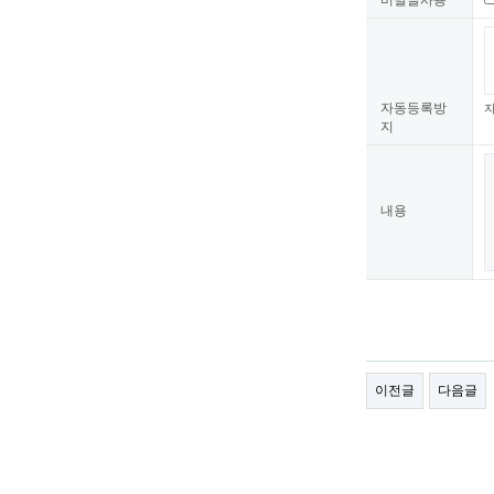
비밀글사용
새로고침
자동등록방
자
지
내용
이전글
다음글