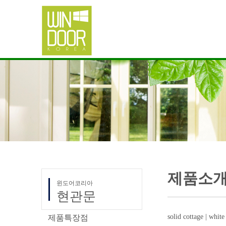
제품소
윈도어코리아
현관문
solid cottage | white
제품특장점